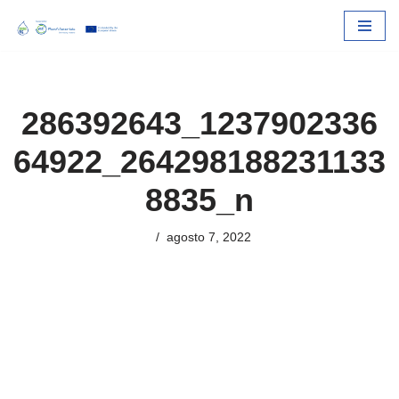
Skip
to
content
286392643_1237902336
64922_264298188231133
8835_n
agosto 7, 2022